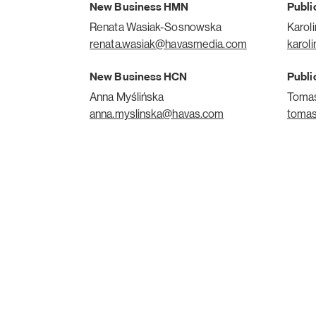
New Business HMN
Publi
Renata Wasiak-Sosnowska
Karol
renata.wasiak@havasmedia.com
karol
New Business HCN
Publi
Anna Myślińska
Tomas
anna.myslinska@havas.com
tomas