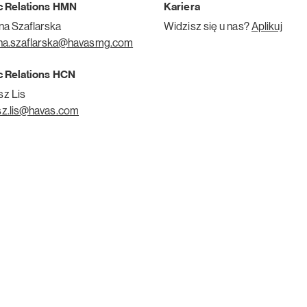
c Relations HMN
Kariera
ina Szaflarska
Widzisz się u nas?
Aplikuj
ina.szaflarska@havasmg.com
c Relations HCN
z Lis
z.lis@havas.com