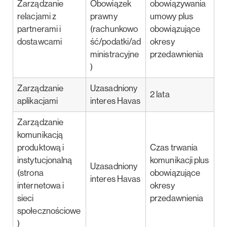
Zarządzanie
Obowiązek
obowiązywania
relacjami z
prawny
umowy plus
partnerami i
(rachunkowo
obowiązujące
dostawcami
ść/podatki/ad
okresy
ministracyjne
przedawnienia
)
Zarządzanie
Uzasadniony
2 lata
aplikacjami
interes Havas
Zarządzanie
komunikacją
produktową i
Czas trwania
instytucjonalną
komunikacji plus
Uzasadniony
(strona
obowiązujące
interes Havas
internetowa i
okresy
sieci
przedawnienia
społecznościowe
)