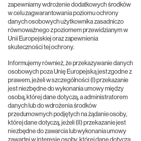
zapewniamy wdrożenie dodatkowych środków
w celu zagwarantowania poziomu ochrony
danych osobowych użytkownika zasadniczo
równoważnego z poziomem przewidzianym w
Unii Europejskiej oraz zapewnienia
skuteczności tej ochrony.
Informujemy również, że przekazywanie danych
osobowych poza Unię Europejską jest zgodne z
prawem, jeżeli w szczególności (I) przekazanie
jest niezbędne do wykonania umowy między
osobą, której dane dotyczą, a administratorem
danych lub do wdrożenia środków
przedumownych podjętych na żądanie osoby,
której dane dotyczą, jeżeli (II) przekazanie jest
niezbędne do zawarcia lub wykonania umowy
zawartej w interesie osoby, której dane dotyczą,