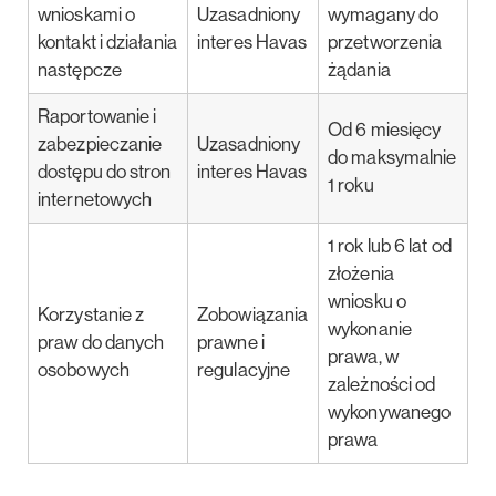
wnioskami o
Uzasadniony
wymagany do
kontakt i działania
interes Havas
przetworzenia
następcze
żądania
Raportowanie i
Od 6 miesięcy
zabezpieczanie
Uzasadniony
do maksymalnie
dostępu do stron
interes Havas
1 roku
internetowych
1 rok lub 6 lat od
złożenia
wniosku o
Korzystanie z
Zobowiązania
wykonanie
praw do danych
prawne i
prawa, w
osobowych
regulacyjne
zależności od
wykonywanego
prawa