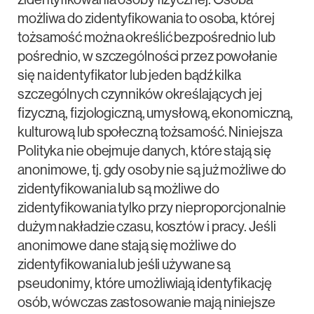
możliwa do zidentyfikowania to osoba, której
tożsamość można określić bezpośrednio lub
pośrednio, w szczególności przez powołanie
się na identyfikator lub jeden bądź kilka
szczególnych czynników określających jej
fizyczną, fizjologiczną, umysłową, ekonomiczną,
kulturową lub społeczną tożsamość. Niniejsza
Polityka nie obejmuje danych, które stają się
anonimowe, tj. gdy osoby nie są już możliwe do
zidentyfikowania lub są możliwe do
zidentyfikowania tylko przy nieproporcjonalnie
dużym nakładzie czasu, kosztów i pracy. Jeśli
anonimowe dane stają się możliwe do
zidentyfikowania lub jeśli używane są
pseudonimy, które umożliwiają identyfikację
osób, wówczas zastosowanie mają niniejsze