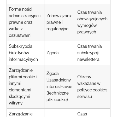
Formalności
Czas trwania
administracyjne i
Zobowiązania
obowiązujących
prawne oraz
prawne i
wymogów
walka z
regulacyjne
prawnych
oszustwami
Subskrypcja
Czas trwania
biuletynów
Zgoda
subskrypcji
informacyjnych
newslettera
Zarządzanie
Zgoda
plikami cookie i
Okresy
Uzasadniony
innymi
wskazane w
interes Havas
elementami
polityce cookies
(techniczne
śledzącymi
serwisu
pliki cookie)
witryny
Zarządzanie
Czas