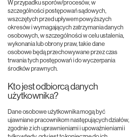
W przypadku sporów/procesów, w
szczególności postępowań sądowych,
wszczętych przed upływem powyższych
okresów i wymagających zatrzymania danych
osobowych, w szczególności w celu ustalenia,
wykonania lub obrony praw, takie dane
osobowe będą przechowywane przez czas
trwania tych postępowań i do wyczerpania
środków prawnych.
Kto jest odbiorcą danych
użytkownika?
Dane osobowe użytkownika mogą być
ujawniane pracownikom następujących działów,
zgodnie z ich uprawnieniami i upoważnieniami i
tylko wtedy, gdy jest to konieczne do ich