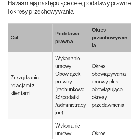
Havas mają następujące cele, podstawy prawne
i okresy przechowywania:
Okres
Podstawa
Cel
przechowywan
prawna
ia
Wykonanie
umowy
Okres
Obowiązek
obowiązywania
Zarządzanie
prawny
umowy plus
relacjami z
(rachunkowo
obowiązujące
klientami
ść/podatki
okresy
/administracy
przedawnienia
jne)
Wykonanie
umowy
Okres