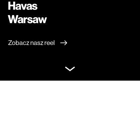
Havas
Warsaw
Zobacz nasz reel
Witamy w Havas
Warsaw
Łącząc kreację z innowacją, kompetencje z