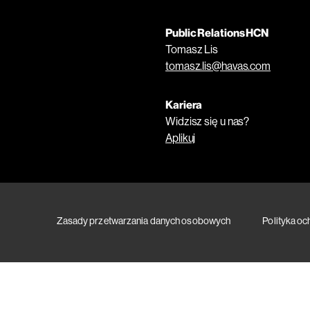
Public Relations HCN
Tomasz Lis
tomasz.lis@havas.com
Kariera
Widzisz się u nas?
Aplikuj
Zasady przetwarzania danych osobowych
Polityka o