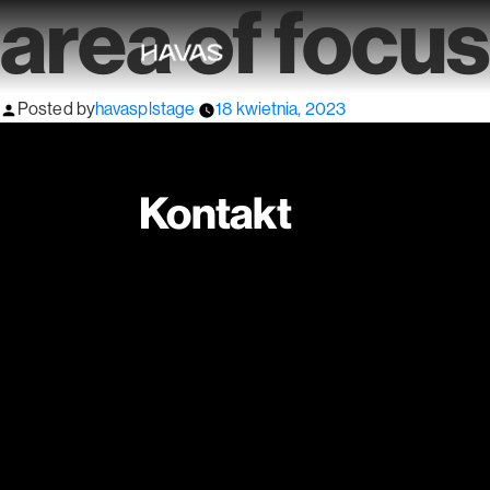
area of focus
Posted by
havasplstage
18 kwietnia, 2023
Kontakt