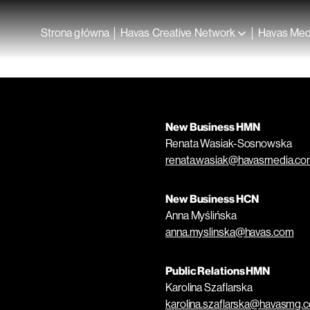
Strona główna
Havas Creative Network
Havas Med
New Business HMN
Renata Wasiak-Sosnowska
renata.wasiak@havasmedia.c
New Business HCN
Anna Myślińska
anna.myslinska@havas.com
Public Relations HMN
Karolina Szaflarska
karolina.szaflarska@havasmg.