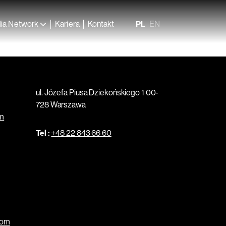
ia Network
Kariera
Kontakt
PL
EN
ul. Józefa Piusa Dziekońskiego 1 00-
728 Warszawa
om
Tel :
+48 22 843 66 60
com